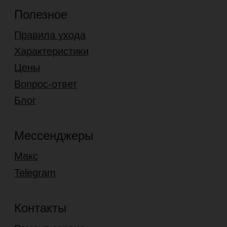
© 2026 leder99.ru
ООО «Ледер»
ИНН 7724352063
ОГРН 1167746135446
Политика конфиденциальности
Согласие на обработку перс. данных
Разработано в