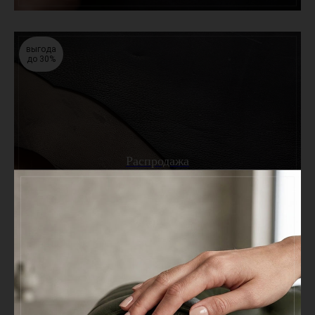
выгода
до 30%
Каталог
Натуральная кожа
Искусственная кожа
Распродажа
Распродажа
О нас
370
Leder 99
Сертификаты
Отзывы
Новости
Покупателям
Оптовым клиентам