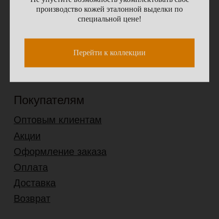
Ремонт-сервис
производство кожей эталонной выделки по
Шоурум
специальной цене!
г. Москва, ул. Садовники, д. 2
Пн-Чт: 9:30–17:00, Пт: 9:30–14:00
Перейти к коллекции
Сб-Вс: выходной
+7 (495) 778-78-99
8 (977) 689 01 90
8 (977) 665 15 77
info@leder99.ru
4,7
Карта сайта