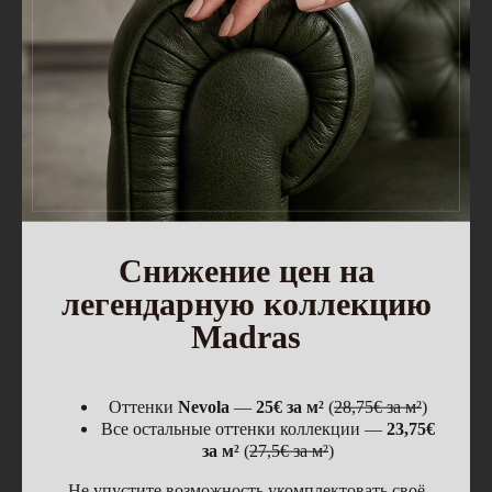
Акции
Оформление заказа
Оплата
Доставка
Возврат
Полезное
Правила ухода
Характеристики
Цены
Снижение цен на
Вопрос-ответ
легендарную коллекцию
Блог
Madras
Мессенджеры
Макс
Оттенки
Nevola
—
25€ за м²
(
28,75€ за м²
)
Telegram
Все остальные оттенки коллекции —
23,75€
за м²
(
27,5€ за м²
)
Контакты
Не упустите возможность укомплектовать своё