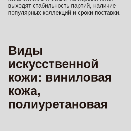
Широкий выбор фактур
и оттенков позволяет подобрать
материал под современный,
нейтральный или более
выразительный интерьер
Устойчивость к легким
загрязнениям делает кожзам
практичным решением для
ежедневной эксплуатации
Простой уход в быту помогает
быстро поддерживать
аккуратный внешний вид
мебели