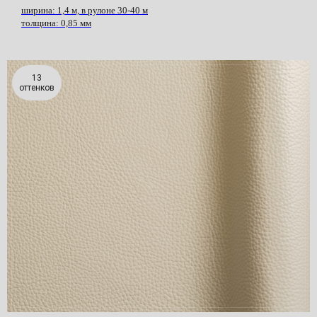
ширина: 1,4 м, в рулоне 30-40 м
толщина: 0,85 мм
13
оттенков
Купить
искусственную
кожу для мебели
в Москве
Если вы хотите купить искусственную
кожу для мебели в Москве, важно
выбрать материал, который подойдет
именно под вашу задачу. Для диванов,