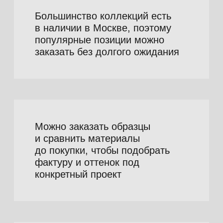
кожу для мебели
от производителя
Стоимость зависит от коллекции, типа
покрытия, плотности основы и характера
поверхности. Если вы выбираете кожзам
для диванов купить в розницу, обычно
важны оттенок, тактильность и простота
ухода. Если интересует искусственная
кожа оптом в Москве, на первый план
выходят стабильность партий, наличие
популярных коллекций и сроки поставки.
Виды
искусственной
кожи: виниловая
кожа,
полиуретановая