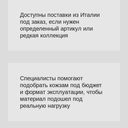
Вид
Основа и
Внешний
материала
покрытие
вид
Виниловая кожа
Тканевая
Более
основа и
плотная,
виниловый
ровная,
слой
часто
фактурная
поверхность
Полиуретановая
Тканевая
Более
основа и
мягкая,
полиуретановое
эластичная,
покрытие
современная
фактура