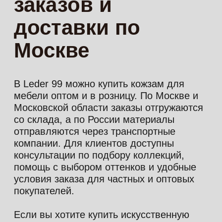
Пн-Чт: 9:30–17:00, Пт: 9:30–14:00
Сб-Вс: выходной
+7 (495) 778-78-99
8 (977) 689 01 90
8 (977) 665 15 77
info@leder99.ru
4,7
Карта сайта
© 2026 leder99.ru
ООО «Ледер»
ИНН 7724352063
ОГРН 1167746135446
Политика конфиденциальности