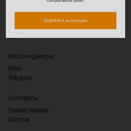
Перейти к коллекции
4,7
Карта сайта
© 2026 leder99.ru
ООО «Ледер»
ИНН 7724352063
ОГРН 1167746135446
Политика конфиденциальности
Согласие на обработку перс. данных
Разработано в