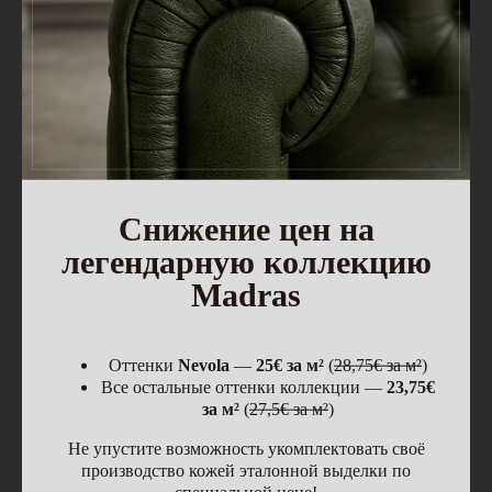
Блог
Мессенджеры
Макс
Telegram
Контакты
Снижение цен на
Ремонт-сервис
Шоурум
легендарную коллекцию
Madras
г. Москва, ул. Садовники, д. 2
Пн-Чт: 9:30–17:00, Пт: 9:30–14:00
Сб-Вс: выходной
Оттенки
Nevola
—
25€ за м²
(
28,75€ за м²
)
Все остальные оттенки коллекции —
23,75€
+7 (495) 778-78-99
за м²
(
27,5€ за м²
)
8 (977) 689 01 90
8 (977) 665 15 77
Не упустите возможность укомплектовать своё
info@leder99.ru
производство кожей эталонной выделки по
специальной цене!