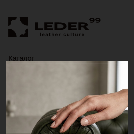
О нас
Leder 99
Сертификаты
Отзывы
Новости
Покупателям
Оптовым клиентам
Акции
Оформление заказа
Оплата
Доставка
Возврат
Полезное
Правила ухода
Характеристики
Цены
Вопрос-ответ