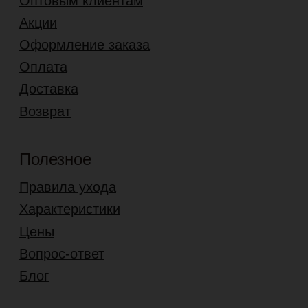
8 (977) 665 15 77
info@leder99.ru
4,7
Карта сайта
© 2026 leder99.ru
ООО «Ледер»
ИНН 7724352063
ОГРН 1167746135446
Политика конфиденциальности
Согласие на обработку перс. данных
Разработано в