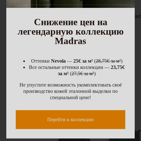
Устойчивость
окрашивания -
к сухому
UNI EN
Количество
Серая шкала
Снижение цен на
трению - к
ISO 1164
циклов - 500 - 80
3/4
легендарную коллекцию
мокрому
трению
Madras
Адгезия
UNI EN
отделочного
≥ 2 N/см
ISO 11644
покрытия
Оттенки
Nevola
—
25€ за м²
(
28,75€ за м²
)
Все остальные оттенки коллекции —
23,75€
UNI EN
Устойчивость
за м²
(
27,5€ за м²
)
ISO 3377-
≥ 20 N
на разрыв
1
Не упустите возможность укомплектовать своё
производство кожей эталонной выделки по
специальной цене!
Перейти к коллекции