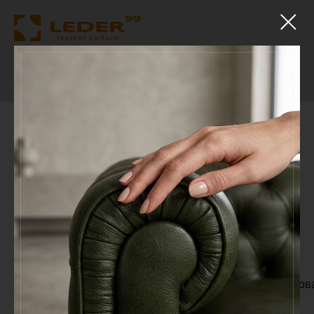
Натуральная кожа LUSSO,
SIMPHONY, ESTORIL,
CORINNE, ROYALTON —
технические
характеристики
Наименование
Метод
Гарантированные
Гарантиров
теста
испытания
значения
значения