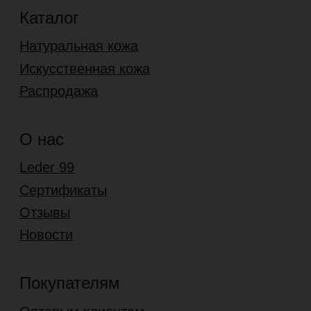
Правила ухода
Характеристики
Цены
Вопрос-ответ
Блог
Мессенджеры
Макс
Telegram
Контакты
Ремонт-сервис
Шоурум
г. Москва, ул. Садовники, д. 2
Пн-Чт: 9:30–17:00, Пт: 9:30–14:00
Сб-Вс: выходной
+7 (495) 778-78-99
8 (977) 689 01 90