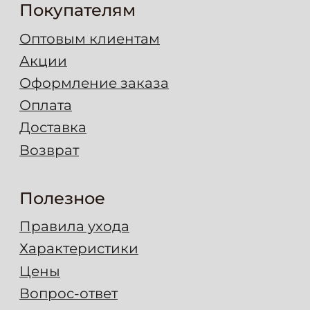
+7 (495) 778-78-99
8 (977) 689 01 90
8 (977) 665 15 77
info@leder99.ru
4,7
Карта сайта
© 2026 leder99.ru
ООО «Ледер»
ИНН 7724352063
ОГРН 1167746135446
Политика конфиденциальности
Согласие на обработку перс. данных
Разработано в