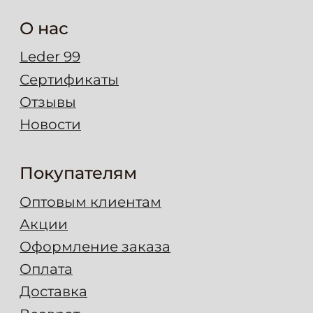
info@leder99.ru
4,7
Карта сайта
© 2026 leder99.ru
ООО «Ледер»
ИНН 7724352063
ОГРН 1167746135446
Политика конфиденциальности
Согласие на обработку перс. данных
Разработано в