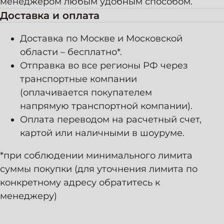
менеджером любым удобным способом.
Доставка и оплата
О нас
Leder 99
Доставка по Москве и Московской
Сертификаты
области – бесплатно*.
Отзывы
Новости
Отправка во все регионы РФ через
транспортные компании
Покупателям
(оплачивается покупателем
Оптовым клиентам
напрямую транспортной компании).
Акции
Оплата переводом на расчетный счет,
Оформление заказа
картой или наличными в шоуруме.
Оплата
Доставка
*при соблюдении минимального лимита
Возврат
суммы покупки (для уточнения лимита по
конкретному адресу обратитесь к
Полезное
менеджеру)
Правила ухода
Характеристики
Цены