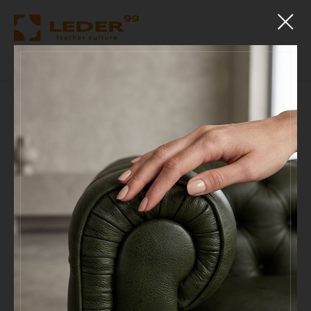
Главная
•
Каталог
•
Estoril натуральная кожа