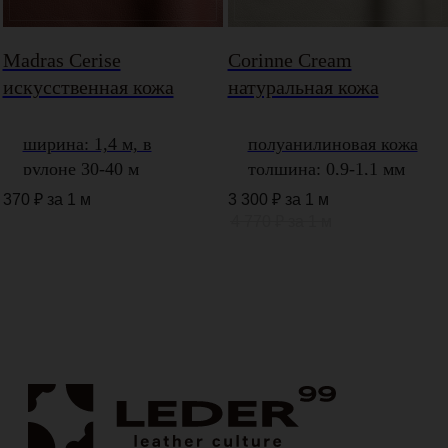
Возврат
Madras Cerise
Corinne Cream
Полезное
искусственная кожа
натуральная кожа
Правила ухода
Характеристики
ширина: 1,4 м, в
полуанилиновая кожа
Цены
рулоне 30-40 м
толщина: 0,9-1,1 мм
Вопрос-ответ
Блог
толщина: 0,85 мм
370
3 300
4 770
Мессенджеры
Макс
Telegram
Контакты
Ремонт-сервис
Шоурум
г. Москва, ул. Садовники, д. 2